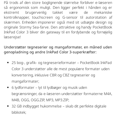
På trods af den store boglignende størrelse forbliver e-læseren
så ergonomisk som muligt. Den ligger perfekt i hånden og er
ekstremt brugervenlig takket være de mekaniske
kontrolknapper, touchscreen og G-sensor til autorotation af
skærmen. Enheden imponerer også med sit udsøgte design og
originale Stormy Sea-farve. Den attraktive og handy PocketBook
InkPad Color 3 bliver din gateway til en fordybende og fornøjelig
læserejse!
Understøtter tegneserier og mangaformater, en måned uden
genopladning og andre InkPad Color 3-superkræfter:
25 bog-, grafik- og tegneserieformater – PocketBook InkPad
Color 3 understøtter alle de mest populære formater uden
konvertering, inklusive CBR og CBZ tegneserier og
mangaformater;
6 lydformater – lyt til lydbøger og musik uden
begrænsninger, da e-læseren understøtter formaterne M4A,
M4B, OGG, OGG.ZIP, MP3, MP3.ZIP;
32 GB indbygget hukommelse – skab dit perfekte digitale
bibliotek;