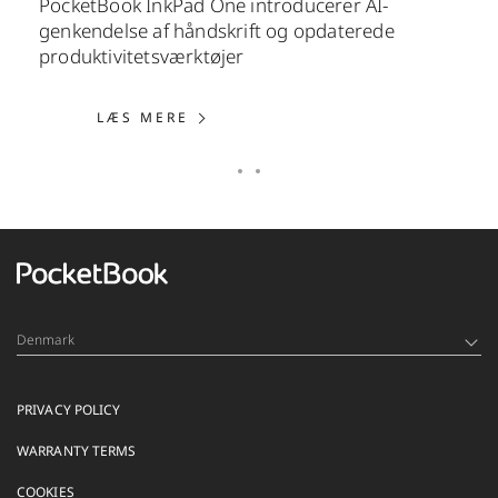
PocketBook InkPad One introducerer AI-
genkendelse af håndskrift og opdaterede
produktivitetsværktøjer
LÆS MERE: POCKETBOOK INKPAD
LÆS MERE
Denmark
PRIVACY POLICY
WARRANTY TERMS
COOKIES