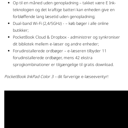
Op til en måned uden genopladning – takket være E Ink-
teknologien og det kraftige batteri kan enheden give en
forbløffende lang læsetid uden genopladning;
Dual-band Wi-Fi (2,4/5GHz) - – køb bøger i alle online
butikker;
PocketBook Cloud & Dropbox - administrer og synkroniser
dit bibliotek mellem e-læser og andre enheder;
Forudinstallerede ordbøger – e-læseren tilbyder 11
forudinstallerede ordbøger, mens 42 ekstra
sprogkombinationer er tilgængelige til gratis download.
PocketBook InkPad Color 3 –
dit farverige e-læseeventyr!