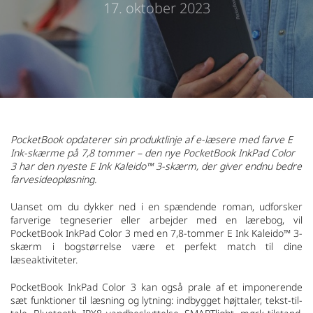
17. oktober 2023
PocketBook opdaterer sin produktlinje af e-læsere med farve E
Ink-skærme på 7,8 tommer – den nye PocketBook InkPad Color
3 har den nyeste E Ink Kaleido™ 3-skærm, der giver endnu bedre
farvesideopløsning.
Uanset om du dykker ned i en spændende roman, udforsker
farverige tegneserier eller arbejder med en lærebog, vil
PocketBook InkPad Color 3 med en 7,8-tommer E Ink Kaleido™ 3-
skærm i bogstørrelse være et perfekt match til dine
læseaktiviteter.
PocketBook InkPad Color 3 kan også prale af et imponerende
sæt funktioner til læsning og lytning: indbygget højttaler, tekst-til-