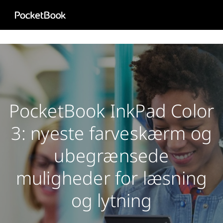
Aa
HD
PocketBook InkPad Color
3: nyeste farveskærm og
ubegrænsede
muligheder for læsning
og lytning