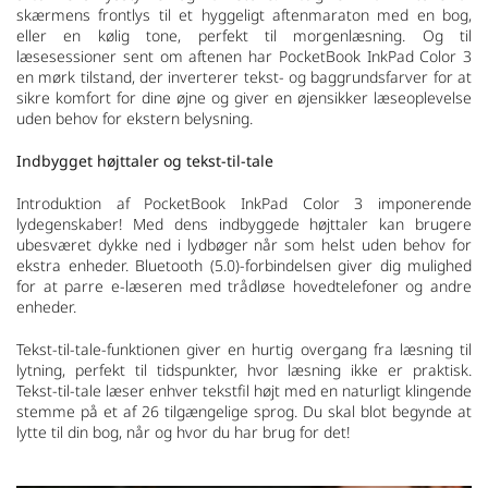
skærmens frontlys til et hyggeligt aftenmaraton med en bog,
eller en kølig tone, perfekt til morgenlæsning. Og til
læsesessioner sent om aftenen har PocketBook InkPad Color 3
en mørk tilstand, der inverterer tekst- og baggrundsfarver for at
sikre komfort for dine øjne og giver en øjensikker læseoplevelse
uden behov for ekstern belysning.
Indbygget højttaler og tekst-til-tale
Introduktion af PocketBook InkPad Color 3 imponerende
lydegenskaber! Med dens indbyggede højttaler kan brugere
ubesværet dykke ned i lydbøger når som helst uden behov for
ekstra enheder. Bluetooth (5.0)-forbindelsen giver dig mulighed
for at parre e-læseren med trådløse hovedtelefoner og andre
enheder.
Tekst-til-tale-funktionen giver en hurtig overgang fra læsning til
lytning, perfekt til tidspunkter, hvor læsning ikke er praktisk.
Tekst-til-tale læser enhver tekstfil højt med en naturligt klingende
stemme på et af 26 tilgængelige sprog. Du skal blot begynde at
lytte til din bog, når og hvor du har brug for det!