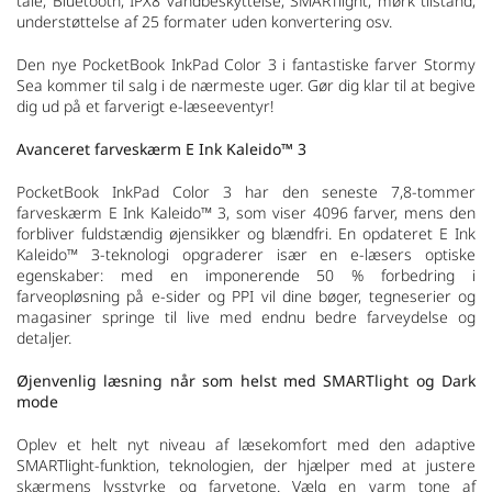
tale, Bluetooth, IPX8 vandbeskyttelse, SMARTlight, mørk tilstand,
understøttelse af 25 formater uden konvertering osv.
Den nye PocketBook InkPad Color 3 i fantastiske farver Stormy
Sea kommer til salg i de nærmeste uger. Gør dig klar til at begive
dig ud på et farverigt e-læseeventyr!
Avanceret farveskærm E Ink Kaleido™ 3
PocketBook InkPad Color 3 har den seneste 7,8-tommer
farveskærm E Ink Kaleido™ 3, som viser 4096 farver, mens den
forbliver fuldstændig øjensikker og blændfri. En opdateret E Ink
Kaleido™ 3-teknologi opgraderer især en e-læsers optiske
egenskaber: med en imponerende 50 % forbedring i
farveopløsning på e-sider og PPI vil dine bøger, tegneserier og
magasiner springe til live med endnu bedre farveydelse og
detaljer.
Øjenvenlig læsning når som helst med SMARTlight og Dark
mode
Oplev et helt nyt niveau af læsekomfort med den adaptive
SMARTlight-funktion, teknologien, der hjælper med at justere
skærmens lysstyrke og farvetone. Vælg en varm tone af